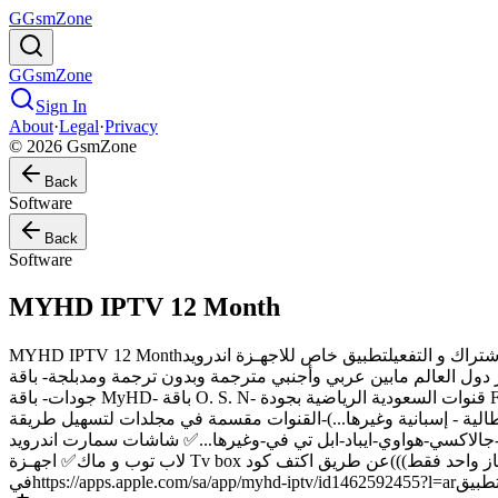
G
GsmZone
G
GsmZone
Sign In
About
·
Legal
·
Privacy
© 2026 GsmZone
Back
Software
Back
Software
MYHD IPTV 12 Month
MYHD IPTV 12 Monthسيرفر قوي ومعروف يضم مكتبة ضخمة من افلام و مسلسلات مترجمة قديمة وجديدةسهوله بالاشتراك و التفعيلتطبيق خاص للاجهـزة اندرويد (MYHD IPTV)يحتاج سرعة انترنت
ة جميع أقمار دول العالم مابين عربي وأجنبي مترجمة وبدون ترجمة ومدبلجة- باقة Be. IN بعدة
جودات- باقة MyHD- باقة O. S. N- قنوات السعودية الرياضية بجودة FHD- قنوات دبي، الكاس وابوظبي الرياضية- قنوات MBC HD- قنوات ART و روتانا-قنوات المجد الاسلامية- جميع قنوات الدول العربية-
طالية - إسبانية وغيرها...)-القنوات مقسمة في مجلدات لتسهيل طريقة
اوي-ايباد-ابل تي في-وغيرها...✅ شاشات سمارت اندرويد .. Andriod✅ اجهـزة
لاب توب و ماك✅ اجهـزة Tv box اندرويد " بجميع أنواعها "✅ رسيفرات تايجر-ستارسات--وغيرهم(((الاشتراك يعمل على جهاز واحد فقط)))عن طريق اكتف كود Active Codeتطبيق MYHD ايفون-ايباد-ابل تي