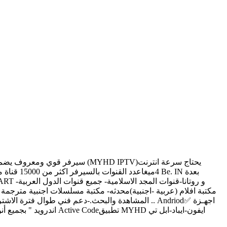
4ميغاعدد
مكتبة افلام (عربية -اجنبية)محدثه- مكتبة مسلسلات اجنبية مترجمة 
المشاهدة والبحث.-دعم فني طوال فترة الاشتراك.الأ