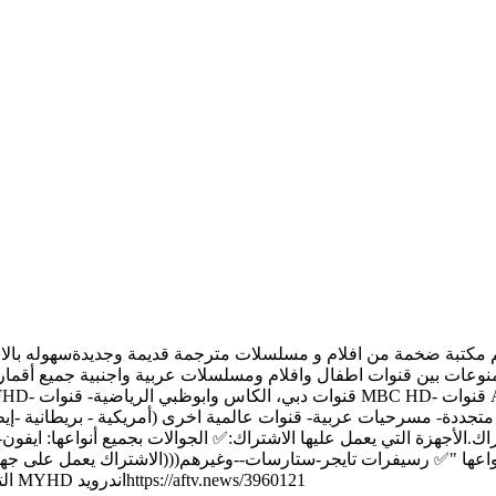
 القنوات بالسيرفر اكثر من 15000 قناة منوعات بين قنوات اطفال وافلام ومسلسلات عربية واجنبي
متجددة- مسرحيات عربية- قنوات عالمية اخرى (أمريكية - بريطانية -إي
جهزة التي يعمل عليها الاشتراك:✅ الجوالات بجميع أنواعها: ايفون-جالاكسي-هو
فيhttps://apps.apple.com/sa/app/myhd-iptv/id1462592455?l=arالتطبيق MYHD اندرويدhttps://aftv.news/3960121