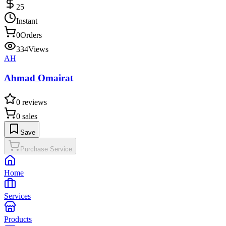
25
Instant
0
Orders
334
Views
AH
Ahmad Omairat
0
reviews
0
sales
Save
Purchase Service
Home
Services
Products