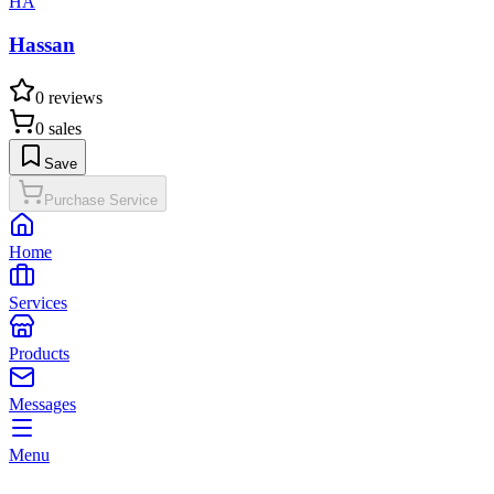
HA
Hassan
0
reviews
0
sales
Save
Purchase Service
Home
Services
Products
Messages
Menu