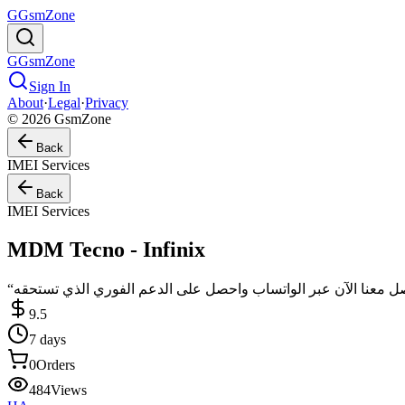
G
GsmZone
G
GsmZone
Sign In
About
·
Legal
·
Privacy
© 2026 GsmZone
Back
IMEI Services
Back
IMEI Services
MDM Tecno - Infinix
9.5
7 days
0
Orders
484
Views